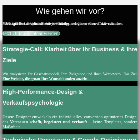
Wie gehen wir vor?
MODEATIV kombiniert Kreativität und Technologie zu einer effektiven Einheit – für spürbare Ergebnisse: mehr Wirkung pro Idee, höhere Conversion pro Kampagne und maximaler Erfolg pro Budget.
Jetzt Online sichtbar werden!
Strategie-Call: Klarheit über Ihr Business & Ihre
Ziele
Wir analysieren Ihr Geschäftsmodell, Ihre Zielgruppe und Ihren Wettbewerb. Das Ziel:
Eine Website, die genau Ihre Wunschkunden anzieht.
High-Performance-Design &
Verkaufspsychologie
Unsere Designer entwickeln ein individuelles, conversion-optimiertes Design,
das
Vertrauen schafft, begeistert und verkauft
– keine Templates, sondern
Maßarbeit.
Technische Umsetzung & Google-Optimierung