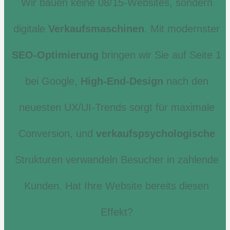
Wir bauen keine 08/15-Websites, sondern
digitale
Verkaufsmaschinen
. Mit modernster
SEO-Optimierung
bringen wir Sie auf Seite 1
bei Google,
High-End-Design
nach den
neuesten UX/UI-Trends sorgt für maximale
Conversion, und
verkaufspsychologische
Strukturen verwandeln Besucher in zahlende
Kunden. Hat Ihre Website bereits diesen
Effekt?